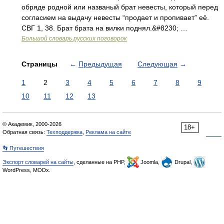
обряде родной или названый брат невесты, который перед
согласием на выдачу невесты “продает и пропивает” её.
СВГ 1, 38. Брат брата на вилки поднял.&#8230; …
Большой словарь русских поговорок
Страницы
←
Предыдущая
Следующая
→
1
2
3
4
5
6
7
8
9
10
11
12
13
© Академик, 2000-2026
18+
Обратная связь:
Техподдержка
,
Реклама на сайте
👣 Путешествия
Экспорт словарей на сайты
, сделанные на PHP,
Joomla,
Drupal,
WordPress, MODx.