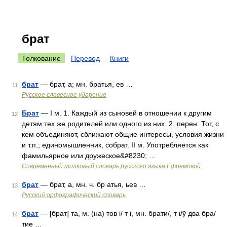
брат
Толкование
Перевод
Книги
брат
— брат, а; мн. братья, ев …
11
Русское словесное ударение
Брат
— I м. 1. Каждый из сыновей в отношении к другим
12
детям тех же родителей или одного из них. 2. перен. Тот, с
кем объединяют, сближают общие интересы, условия жизни
и т.п.; единомышленник, собрат. II м. Употребляется как
фамильярное или дружеское&#8230; …
Современный толковый словарь русского языка Ефремовой
брат
— брат, а, мн. ч. бр атья, ьев …
13
Русский орфографический словарь
брат
— [брат] та, м. (на) тов і/ т і, мн. брати/, т і/ў два бра/
14
тие …