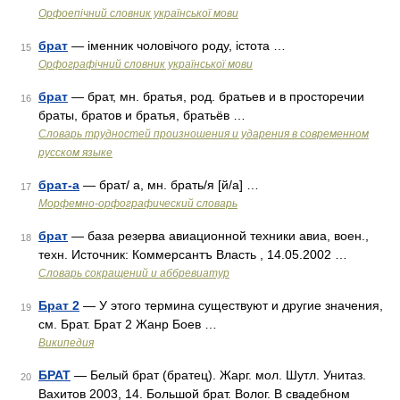
Орфоепічний словник української мови
брат
— іменник чоловічого роду, істота …
15
Орфографічний словник української мови
брат
— брат, мн. братья, род. братьев и в просторечии
16
браты, братов и братья, братьёв …
Словарь трудностей произношения и ударения в современном
русском языке
брат-а
— брат/ а, мн. брать/я [й/а] …
17
Морфемно-орфографический словарь
брат
— база резерва авиационной техники авиа, воен.,
18
техн. Источник: Коммерсантъ Власть , 14.05.2002 …
Словарь сокращений и аббревиатур
Брат 2
— У этого термина существуют и другие значения,
19
см. Брат. Брат 2 Жанр Боев …
Википедия
БРАТ
— Белый брат (братец). Жарг. мол. Шутл. Унитаз.
20
Вахитов 2003, 14. Большой брат. Волог. В свадебном